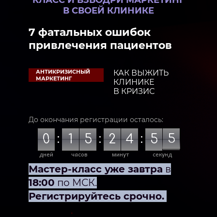
В СВОЕЙ КЛИНИКЕ
7 фатальных ошибок
привлечения пациентов
АНТИКРИЗИСНЫЙ
КАК ВЫЖИТЬ
МАРКЕТИНГ
КЛИНИКЕ
В КРИЗИС
До окончания регистрации осталось:
0
:
1
5
:
2
4
:
5
3
4
0
1
5
2
4
5
5
0
4
3
5
0
дней
часов
минут
секунд
Мастер-класс уже завтра
в
18:00
по МСК.
Регистрируйтесь срочно.