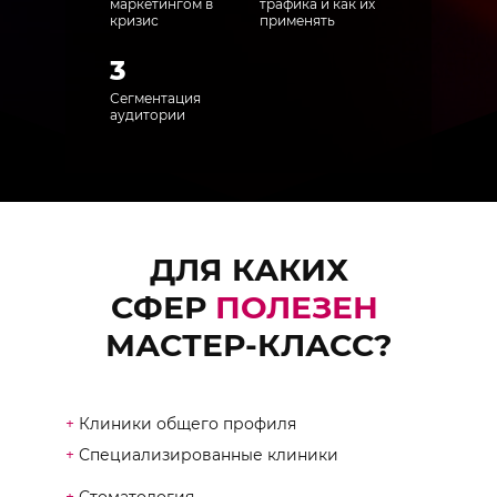
маркетингом в
трафика и как их
кризис
применять
3
Сегментация
аудитории
ДЛЯ КАКИХ
СФЕР
ПОЛЕЗЕН
МАСТЕР-КЛАСС?
+
Клиники общего профиля
+
Специализированные клиники